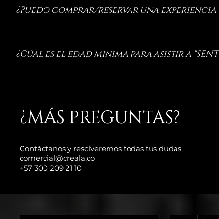
Alvarez será en acomodación doble en sillones cómo
¿Puedo comprar/reservar una experiencia
con el chef Javier Cárcamo será en mesa tipo rest
grupo.
Claro que si! Tenemos opciones comerciales muy atra
debes contactarnos a: luisa@creala.co ó al +57 300 2
¿Cúal es el edad minima para asistir a "SENTI
La edad mínima es de 16 años
​¿MÁS PREGUNTAS?
Contáctanos y resolveremos todas tus dudas
comercial@creala.co
+57 300 209 21 10