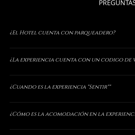
PREGUNTAS
¿El Hotel cuenta con parqueadero?
Si, cuenta con un excelente parqueadero cubierto con
parqueadero incluye una (1) hora gratis de servicio.
¿La experiencia cuenta con un codigo de v
Si. La experiencia "Sentir" solo admitirá los espec
y vestidos cortos.
¿Cuando es la experiencia "Sentir""
"Sentir" está en temporada todos los Viernes y Sábad
disponibilidad en: www.atrapalo.com.co
¿Cómo es la acomodación en la experienc
La acomodación en "Sentir" es libre y se asigna segú